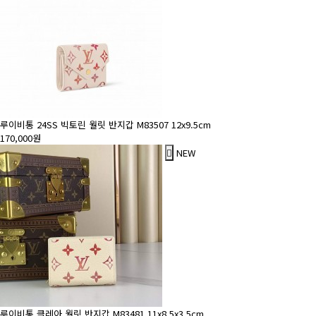
루이비통 24SS 빅토린 월릿 반지갑 M83507 12x9.5cm
170,000원
NEW
루이비통 클레아 월릿 반지갑 M83481 11x8.5x3.5cm