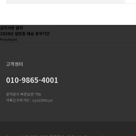
공지사항 클릭
2026년 설연휴 배송 휴무기간
Prev
Next
고객센터
010-9865-4001
문자문의 빠른답변 가능
카톡친구추가ID : oye1004oye