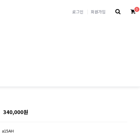
0
로그인
회원가입
북 토트 까나쥬 레더 토트백
1x12cm
340,000원
a15AH