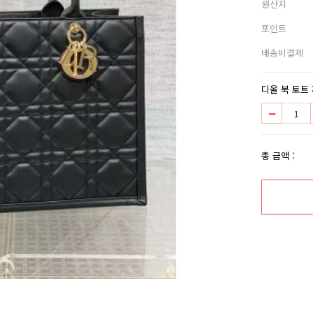
원산지
포인트
배송비결제
디올 북 토트 
총 금액 :