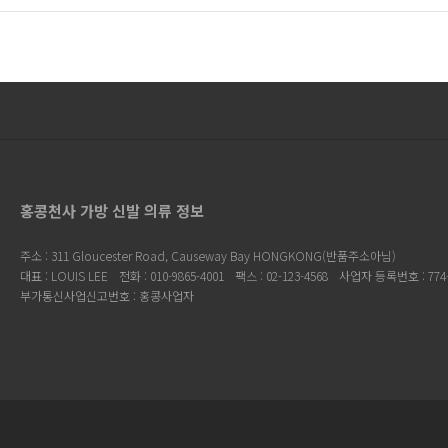
홍콩천사 가방 신발 의류 정보
주소 : 311 Gloucester Road, Causeway Bay HONGKONG(반품주소아님)
대표 : LOUIS LEE
전화 : 010-9865-4001
팩스 : 02-123-4568
사업자 등록번호 : 774-
부가통신사업신고번호 : 홍콩사업자